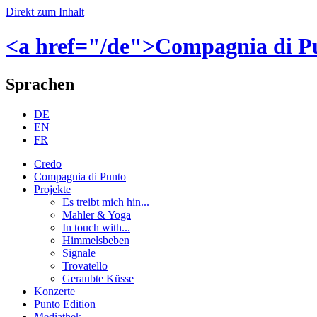
Direkt zum Inhalt
<a href="/de">Compagnia di P
Sprachen
DE
EN
FR
Credo
Compagnia di Punto
Projekte
Es treibt mich hin...
Mahler & Yoga
In touch with...
Himmelsbeben
Signale
Trovatello
Geraubte Küsse
Konzerte
Punto Edition
Mediathek